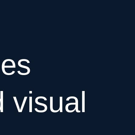
des
d visual