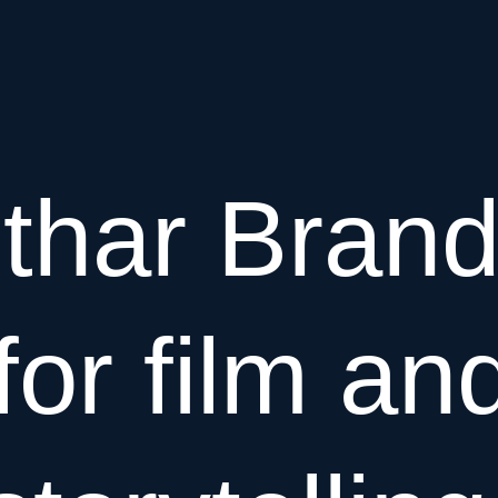
thar Bran
or film an