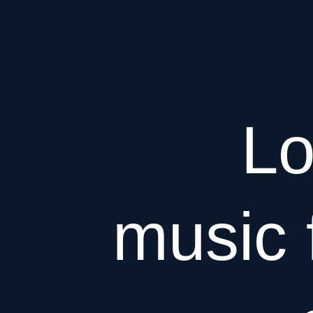
Lo
music f